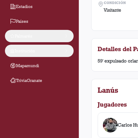
CONDICIÓN
Estadios
Visitante
Países
Palmarés
Detalles del P
Institución
59' expulsado orl
Mapamundi
TriviaGranate
Lanús
Jugadores
Carlos H