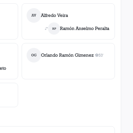
Alfredo Veira
AV
Ramón Anselmo Peralta
RP
Orlando Ramón Gimenez
OG
⚽
53'
1
gol
, 53'
eto