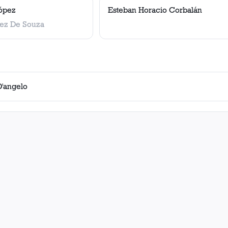
López
Esteban Horacio Corbalán
vez De Souza
D'angelo