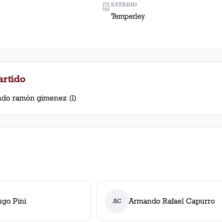
ESTADIO
Temperley
artido
ando ramón gimenez (l)
ugo Pini
Armando Rafael Capurro
AC