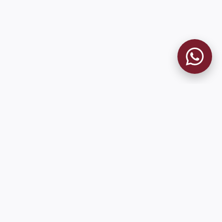
9 de Julio 1680 (Sede Social)
Martes y viernes de 18:00 a 20:00
museo@clublanus.com