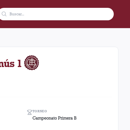
 como visitante en el estadio Temperley (Argentina). El resulta
nús 1
TORNEO
Campeonato Primera B