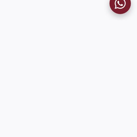
MUSEO GRANATE
El Museo
Historia del Club
Historia del Museo
Misión
Socios Fundadores
Cambios en la web
Contacto
Pioneros en el mundo en integrar oficialmente las estadísticas
históricas de forma online
9 de Julio 1680 (Sede Social)