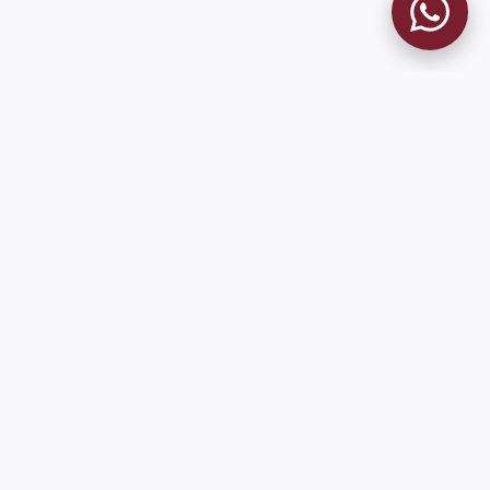
MUSEO GRANATE
El Museo
Historia del Club
Historia del Museo
Misión
Socios Fundadores
Cambios en la web
Contacto
Pioneros en el mundo en integrar oficialmente las estadísticas
históricas de forma online
9 de Julio 1680 (Sede Social)