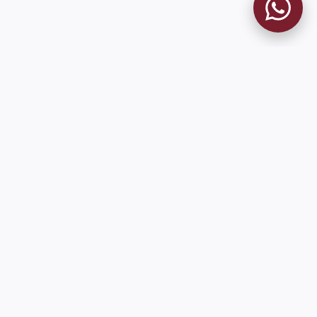
MUSEO GRANATE
El Museo
Historia del Club
Historia del Museo
Misión
Socios Fundadores
Contacto
Pioneros en el mundo en integrar oficialmente las estadísticas
históricas de forma online
9 de Julio 1680 (Sede Social)