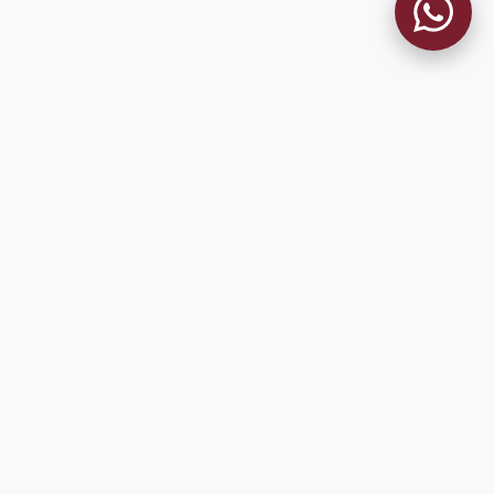
MUSEO GRANATE
El Museo
Historia del Club
Historia del Museo
Misión
Socios Fundadores
Cambios en la web
Contacto
Pioneros en el mundo en integrar oficialmente las estadísticas
históricas de forma online
9 de Julio 1680 (Sede Social)