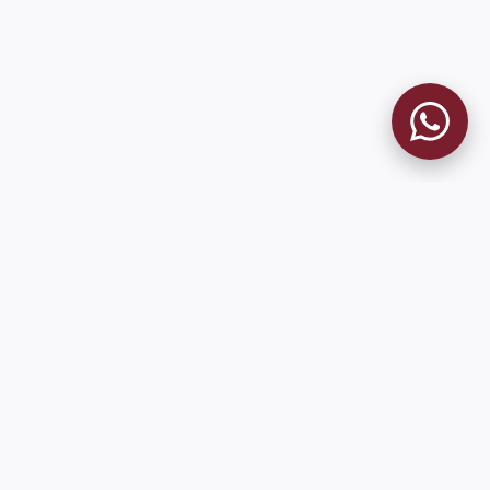
9 de Julio 1680 (Sede Social)
Martes y viernes de 18:00 a 20:00
museo@clublanus.com