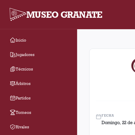
MUSEO GRANATE
Inicio
Fecha 36. Partido ent
Jugadores
Técnicos
Árbitros
Partidos
Torneos
FECHA
Domingo, 22 de a
Rivales