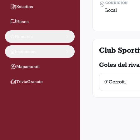
CONDICIÓN
Estadios
Local
Países
Palmarés
Club Sport
Institución
Goles del riva
Mapamundi
0' Cerrotti
TriviaGranate