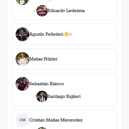
1
amarilla
,
0
roja
s
Eduardo Ledesma
Agustín Pelletieri
59'
1
amarilla
,
0
roja
s
Matías Fritzler
Sebastián Blanco
Santiago Biglieri
Cristian Matías Menendez
CM