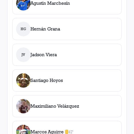
Agustín Marchesín
Hernán Grana
HG
Jadson Viera
JV
Santiago Hoyos
Maximiliano Velázquez
Marcos Aguirre
47'