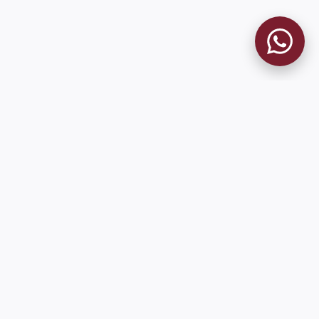
MUSEO GRANATE
El Museo
Historia del Club
Historia del Museo
Misión
Socios Fundadores
Contacto