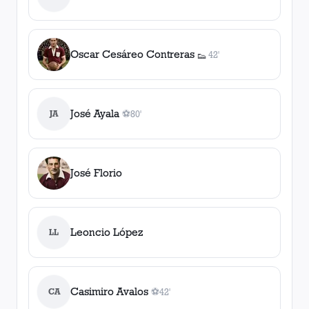
Oscar Cesáreo Contreras
42'
👟
1
asistencia
José Ayala
JA
⚽
80'
1
gol
, 80'
José Florio
Leoncio López
LL
Casimiro Avalos
CA
⚽
42'
1
gol
, 42'