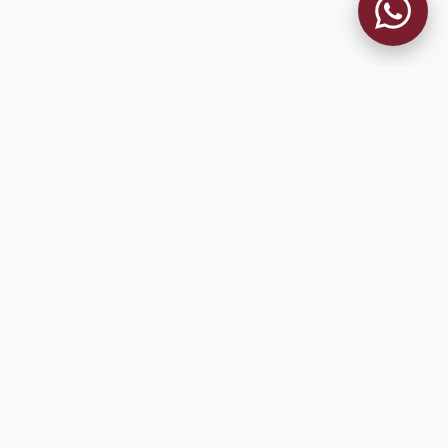
MUSEO GRANATE
El Museo
Historia del Club
Historia del Museo
Misión
Socios Fundadores
Cambios en la web
Contacto
Pioneros en el mundo en integrar oficialmente las estadísticas
históricas de forma online
9 de Julio 1680 (Sede Social)