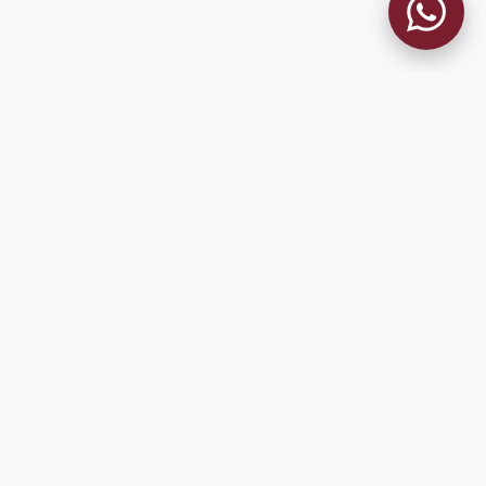
MUSEO GRANATE
El Museo
Historia del Club
Historia del Museo
Misión
Socios Fundadores
Contacto
Pioneros en el mundo en integrar oficialmente las estadísticas
históricas de forma online
9 de Julio 1680 (Sede Social)