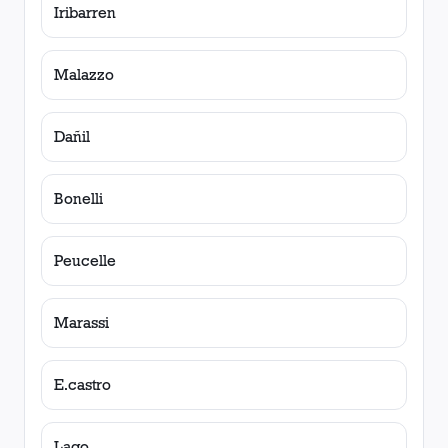
Iribarren
Malazzo
Dañil
Bonelli
Peucelle
Marassi
E.castro
Lago