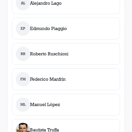
Alejandro Lago
AL
Edmundo Piaggio
EP
Roberto Ruschioni
RR
Federico Manfrín
FM
Manuel López
ML
Bautista Truffa