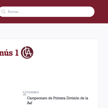
7 como visitante. El resultado fue 1 a 2 en el torneo Campeonato
anús 1
TORNEO
Campeonato de Primera División de la
Aaf