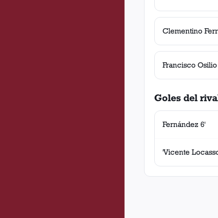
Clementino Fer
Francisco Osilio
Goles del riva
Fernández 6'
'Vicente Locasso