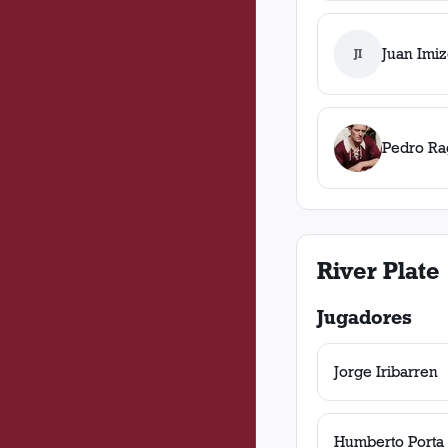
Juan Imi
JI
Pedro Ra
River Plate
Jugadores
Jorge Iribarren
Humberto Porta