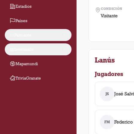
Estadios
CONDICIÓN
Visitante
Países
Palmarés
Institución
Lanús
Mapamundi
Jugadores
TriviaGranate
José Salv
JS
Federico
FM