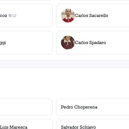
zcoz
Carlos Sacarello
⚽
12'
1
gol
, 12'
ggi
Carlos Spadaro
Pedro Choperena
 Luis Maresca
Salvador Schiavo