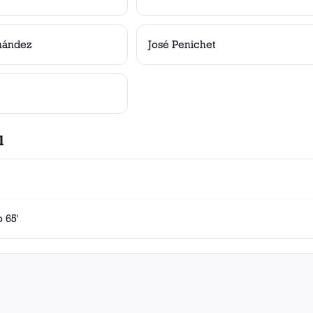
nández
José Penichet
l
 65'