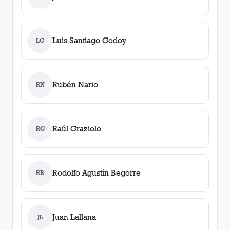
Luis Santiago Godoy
LG
Rubén Nario
RN
Raúl Graziolo
RG
Rodolfo Agustín Begorre
RB
Juan Lallana
JL