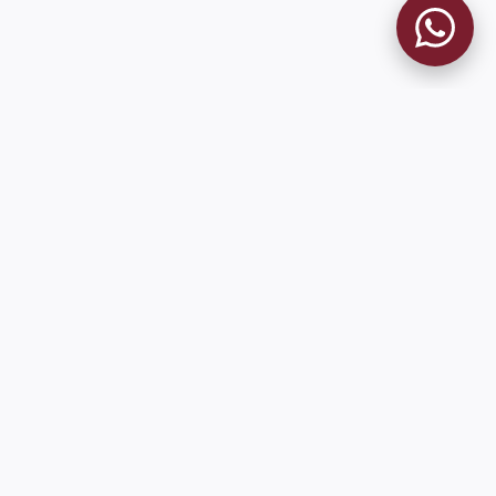
MUSEO GRANATE
El Museo
Historia del Club
Historia del Museo
Misión
Socios Fundadores
Contacto
Pioneros en el mundo en integrar oficialmente las estadísticas
históricas de forma online