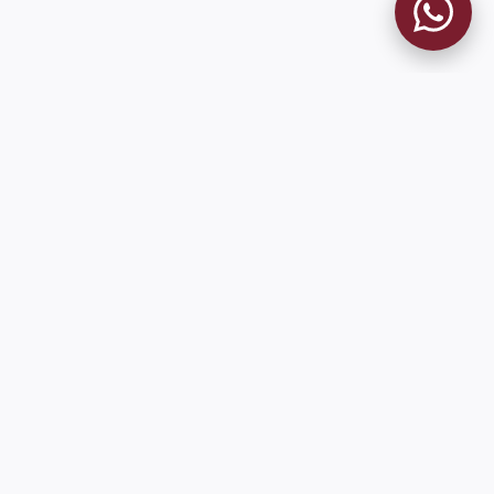
MUSEO GRANATE
El Museo
Historia del Club
Historia del Museo
Misión
Socios Fundadores
Cambios en la web
Contacto
Pioneros en el mundo en integrar oficialmente las estadísticas
históricas de forma online
9 de Julio 1680 (Sede Social)