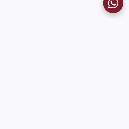
MUSEO GRANATE
El Museo
Historia del Club
Historia del Museo
Misión
Socios Fundadores
Cambios en la web
Contacto
Pioneros en el mundo en integrar oficialmente las estadísticas
históricas de forma online
9 de Julio 1680 (Sede Social)