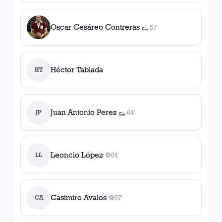
Oscar Cesáreo Contreras
57'
👟
1
asistencia
Héctor Tablada
HT
Juan Antonio Perez
JP
64'
👟
1
asistencia
Leoncio López
LL
⚽
64'
1
gol
, 64'
Casimiro Avalos
CA
⚽
57'
1
gol
, 57'