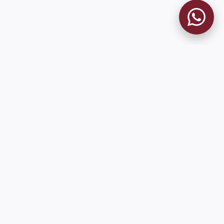
MUSEO GRANATE
El Museo
Historia del Club
Historia del Museo
Misión
Socios Fundadores
Cambios en la web
Contacto
Pioneros en el mundo en integrar oficialmente las estadísticas