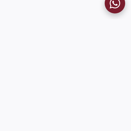
MUSEO GRANATE
El Museo
Historia del Club
Historia del Museo
Misión
Socios Fundadores
Contacto
Pioneros en el mundo en integrar oficialmente las estadísticas
históricas de forma online
9 de Julio 1680 (Sede Social)