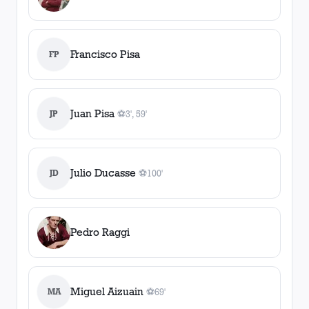
Francisco Pisa
FP
Juan Pisa
JP
⚽
3', 59'
2
gol
es
, 3', 59'
Julio Ducasse
JD
⚽
100'
1
gol
, 100'
Pedro Raggi
Miguel Aizuain
MA
⚽
69'
1
gol
, 69'