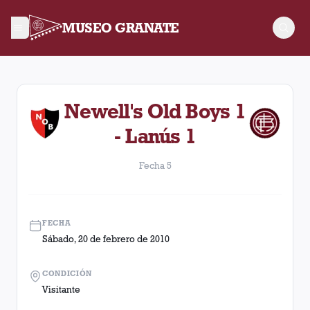
MUSEO GRANATE
Fecha 5. Partido entre Lanús y Newell's Old Boys disputado e
Newell's Old Boys 1
- Lanús 1
Fecha 5
FECHA
Sábado, 20 de febrero de 2010
CONDICIÓN
Visitante