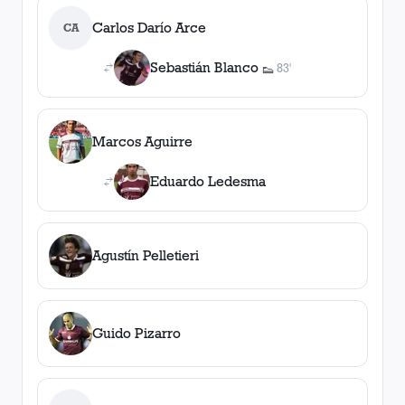
Carlos Darío Arce
CA
Sebastián Blanco
83'
👟
1
asistencia
Marcos Aguirre
Eduardo Ledesma
Agustín Pelletieri
Guido Pizarro