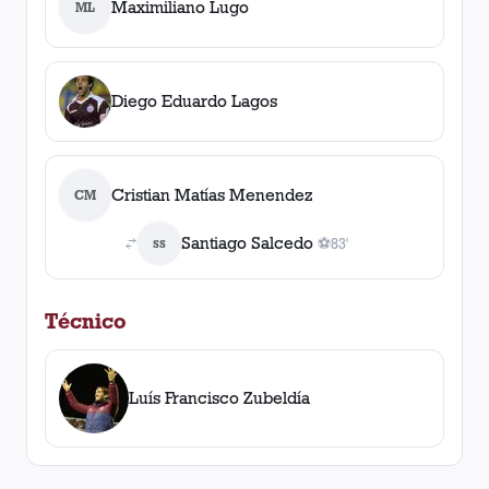
Maximiliano Lugo
ML
Diego Eduardo Lagos
Cristian Matías Menendez
CM
Santiago Salcedo
⚽
83'
SS
1
gol
, 83'
Técnico
Luís Francisco Zubeldía