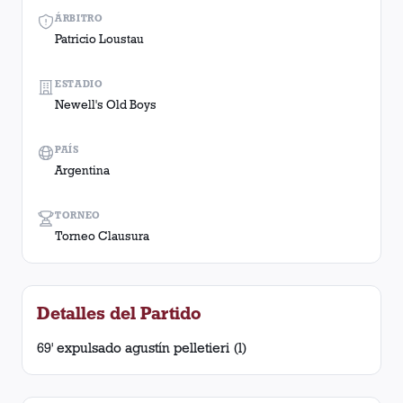
ÁRBITRO
Patricio Loustau
ESTADIO
Newell's Old Boys
PAÍS
Argentina
TORNEO
Torneo Clausura
Detalles del Partido
69' expulsado agustín pelletieri (l)