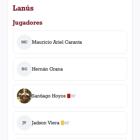
Lanús
Jugadores
Mauricio Ariel Caranta
MC
Hernán Grana
HG
Santiago Hoyos
90'
0
amarilla
s
,
1
roja
Jadson Viera
JV
46'
1
amarilla
,
0
roja
s