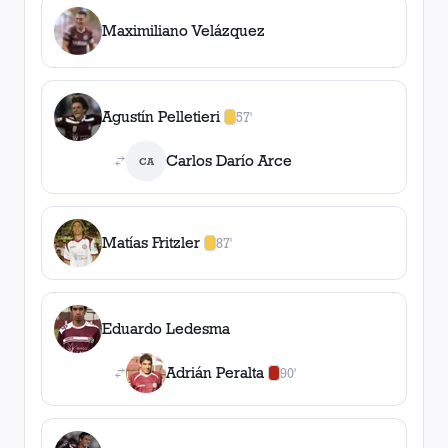
Maximiliano Velázquez
Agustín Pelletieri
57'
1
amarilla
,
0
roja
s
Carlos Darío Arce
CA
Matías Fritzler
87'
1
amarilla
,
0
roja
s
Eduardo Ledesma
Adrián Peralta
90'
0
amarilla
s
,
1
roja