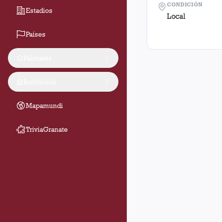
CONDICIÓN
Estadios
Local
Países
Palmarés
Institución
Mapamundi
TriviaGranate