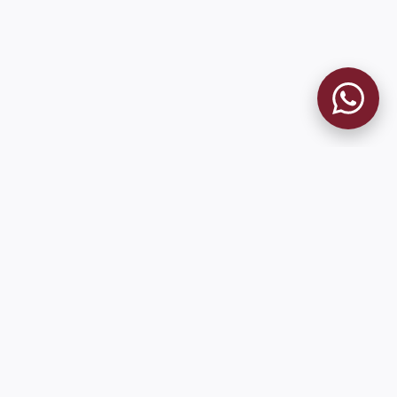
9 de Julio 1680 (Sede Social)
Martes y viernes de 18:00 a 20:00
museo@clublanus.com