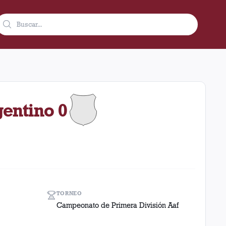
 1928 en condición de local en el estadio Lanús (M. Wield) (Arge
gentino 0
TORNEO
Campeonato de Primera División Aaf