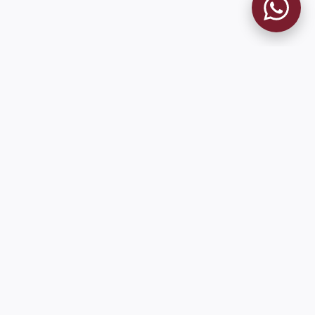
MUSEO GRANATE
El Museo
Historia del Club
Historia del Museo
Misión
Socios Fundadores
Cambios en la web
Contacto
Pioneros en el mundo en integrar oficialmente las estadísticas
históricas de forma online
9 de Julio 1680 (Sede Social)