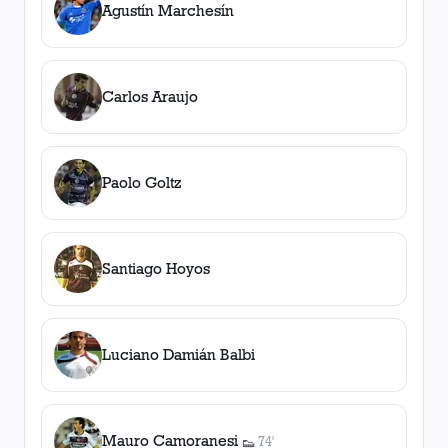
Agustín Marchesín
Carlos Araujo
Paolo Goltz
Santiago Hoyos
Luciano Damián Balbi
Mauro Camoranesi
74'
👟