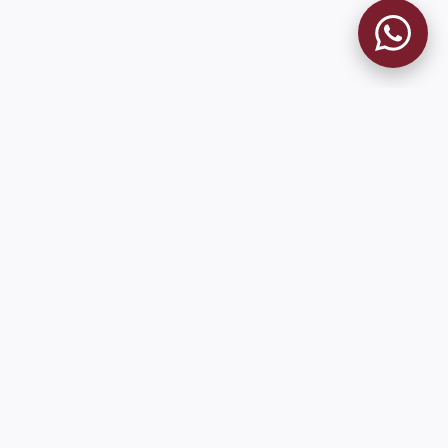
MUSEO GRANATE
El Museo
Historia del Club
Historia del Museo
Misión
Socios Fundadores
Cambios en la web
Contacto
Pioneros en el mundo en integrar oficialmente las estadísticas
históricas de forma online