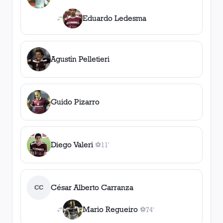
1
asistencia
Eduardo Ledesma
Agustín Pelletieri
Guido Pizarro
Diego Valeri
⚽
11'
1
gol
, 11'
César Alberto Carranza
CC
Mario Regueiro
⚽
74'
1
gol
, 74'