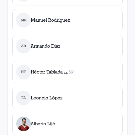
Manuel Rodríguez
MR
Armando Díaz
AD
Héctor Tablada
HT
56'
👟
1
asistencia
Leoncio López
LL
Alberto Lijé