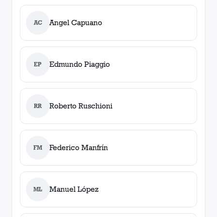
Angel Capuano
AC
Edmundo Piaggio
EP
Roberto Ruschioni
RR
Federico Manfrín
FM
Manuel López
ML