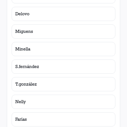
Delovo
Miguens
Minella
S.fernández
T.gonzález
Nelly
Farías