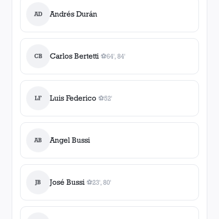
Andrés Durán
AD
Carlos Bertetti
CB
⚽
64', 84'
2
gol
es
, 64', 84'
Luis Federico
LF
⚽
52'
1
gol
, 52'
Angel Bussi
AB
José Bussi
JB
⚽
23', 80'
2
gol
es
, 23', 80'