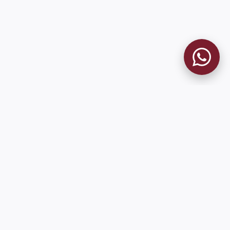
9 de Julio 1680 (Sede Social)
Martes y viernes de 18:00 a 20:00
museo@clublanus.com