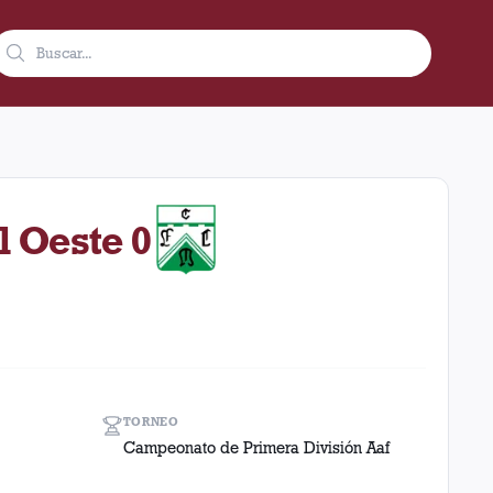
bre de 1924 en condición de local. El resultado fue 3 a 0 en el
l Oeste 0
TORNEO
Campeonato de Primera División Aaf