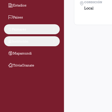
CONDICIÓN
Estadios
Local
Países
Palmarés
Institución
Mapamundi
TriviaGranate