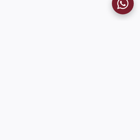
MUSEO GRANATE
El Museo
Historia del Club
Historia del Museo
Misión
Socios Fundadores
Cambios en la web
Contacto
Pioneros en el mundo en integrar oficialmente las estadísticas
históricas de forma online
9 de Julio 1680 (Sede Social)