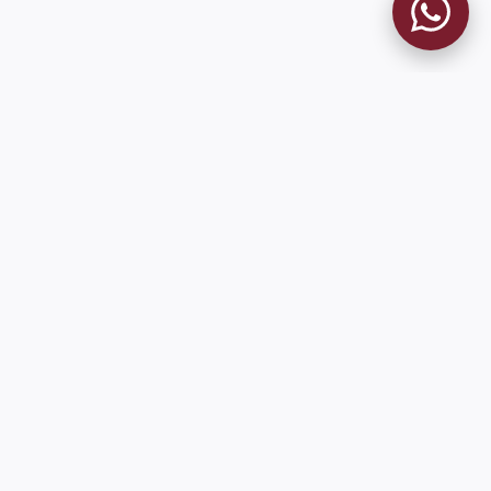
MUSEO GRANATE
El Museo
Historia del Club
Historia del Museo
Misión
Socios Fundadores
Cambios en la web
Contacto
Pioneros en el mundo en integrar oficialmente las estadísticas
históricas de forma online
9 de Julio 1680 (Sede Social)