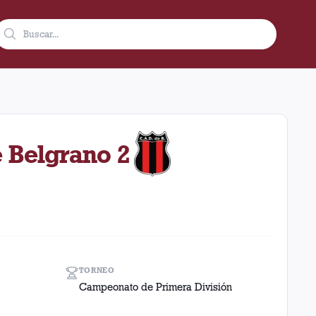
o de 1930 en condición de local. El resultado fue 4 a 2 en el t
e Belgrano 2
TORNEO
Campeonato de Primera División