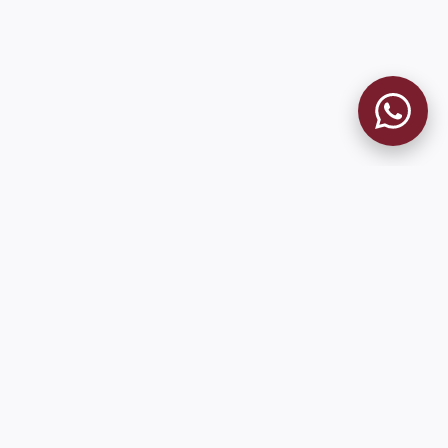
9 de Julio 1680 (Sede Social)
Martes y viernes de 18:00 a 20:00
museo@clublanus.com