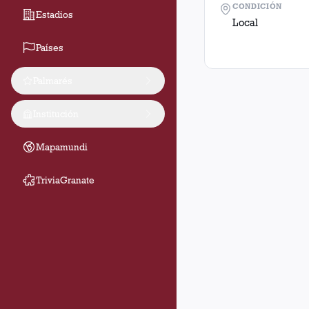
CONDICIÓN
Estadios
Local
Países
Palmarés
Institución
Mapamundi
TriviaGranate