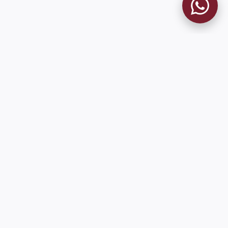
MUSEO GRANATE
El Museo
Historia del Club
Historia del Museo
Misión
Socios Fundadores
Cambios en la web
Contacto
Pioneros en el mundo en integrar oficialmente las estadísticas
históricas de forma online
9 de Julio 1680 (Sede Social)