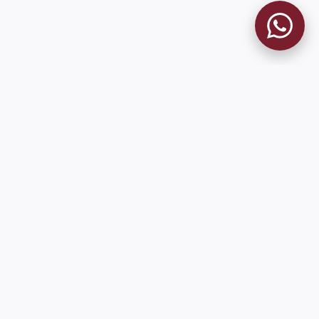
MUSEO GRANATE
El Museo
Historia del Club
Historia del Museo
Misión
Socios Fundadores
Cambios en la web
Contacto
Pioneros en el mundo en integrar oficialmente las estadísticas