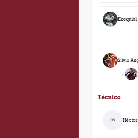
Ezequiel
Silvio A
Técnico
Héctor
HV