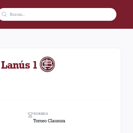
2001 como visitante en el estadio Colón (sf) (Argentina). El resu
 Lanús 1
TORNEO
Torneo Clausura