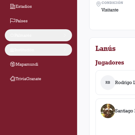
CONDICIÓN
Estadios
Visitante
Países
Palmarés
Lanús
Institución
Jugadores
Mapamundi
TriviaGranate
Rodrigo 
RB
Santiago