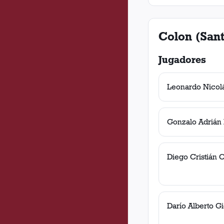
Colon (Sant
Jugadores
Leonardo Nicol
Gonzalo Adrián 
Diego Cristián 
Darío Alberto G