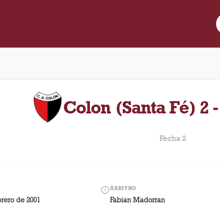
 Lanús y Colon (Santa Fé) disputado el Martes, 13 de febrero de 
Colon (Santa Fé) 2 -
Fecha 2
ÁRBITRO
brero de 2001
Fabian Madorran