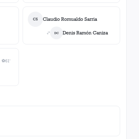
Claudio Romualdo Sarria
CS
Denis Ramón Caniza
DC
z
⚽
61'
1
gol
, 61'