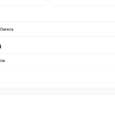
 Gareca
l
cia