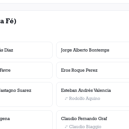
a Fé)
ás Diaz
Jorge Alberto Bontemps
Favre
Eros Roque Perez
Castagno Suarez
Esteban Andrés Valencia
Rodolfo Aquino
igena
Claudio Fernando Graf
Claudio Biaggio