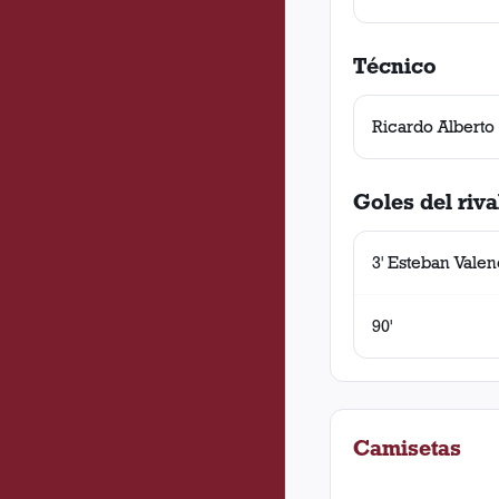
Técnico
Ricardo Alberto
Goles del riva
3' Esteban Valen
90'
Camisetas