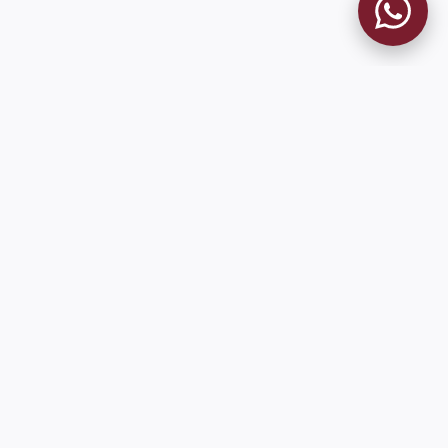
MUSEO GRANATE
El Museo
Historia del Club
Historia del Museo
Misión
Socios Fundadores
Cambios en la web
Contacto
Pioneros en el mundo en integrar oficialmente las estadísticas
históricas de forma online
9 de Julio 1680 (Sede Social)