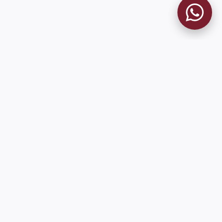
MUSEO GRANATE
El Museo
Historia del Club
Historia del Museo
Misión
Socios Fundadores
Cambios en la web
Contacto
Pioneros en el mundo en integrar oficialmente las estadísticas
históricas de forma online