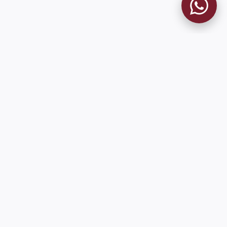
MUSEO GRANATE
El Museo
Historia del Club
Historia del Museo
Misión
Socios Fundadores
Cambios en la web
Contacto
Pioneros en el mundo en integrar oficialmente las estadísticas
históricas de forma online
9 de Julio 1680 (Sede Social)