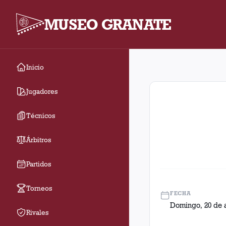
MUSEO GRANATE
Inicio
Fecha 14. Partido ent
Jugadores
Técnicos
Árbitros
Partidos
Torneos
FECHA
Domingo, 20 de 
Rivales