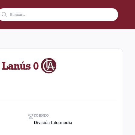
e 1916 como visitante en el estadio Argentino De Avellaneda (Arg
- Lanús 0
TORNEO
División Intermedia