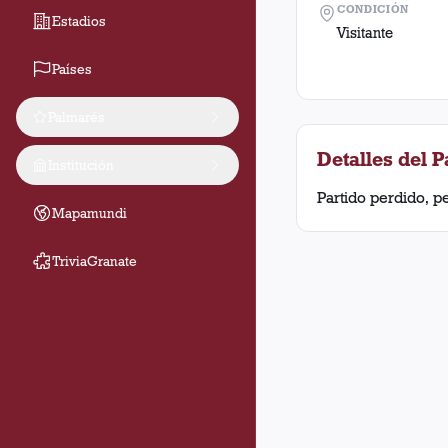
CONDICIÓN
Estadios
Visitante
Países
Palmarés
Detalles del P
Institución
Partido perdido, p
Mapamundi
TriviaGranate