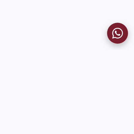
9 de Julio 1680 (Sede Social)
Martes y viernes de 18:00 a 20:00
museo@clublanus.com