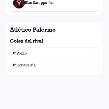
Blas Saruppo
⚽
👟
0
gol
0
asistencia
es
s
Atlético Palermo
Goles del rival
0' Pozzo
0' Echeverría