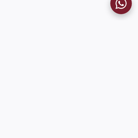
MUSEO GRANATE
El Museo
Historia del Club
Historia del Museo
Misión
Socios Fundadores
Cambios en la web
Contacto
Pioneros en el mundo en integrar oficialmente las estadísticas
históricas de forma online
9 de Julio 1680 (Sede Social)