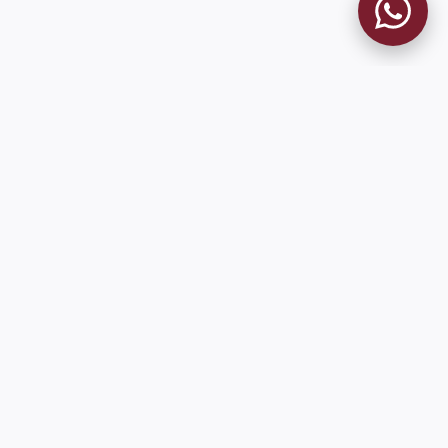
MUSEO GRANATE
El Museo
Historia del Club
Historia del Museo
Misión
Socios Fundadores
Contacto
Pioneros en el mundo en integrar oficialmente las estadísticas
históricas de forma online
9 de Julio 1680 (Sede Social)