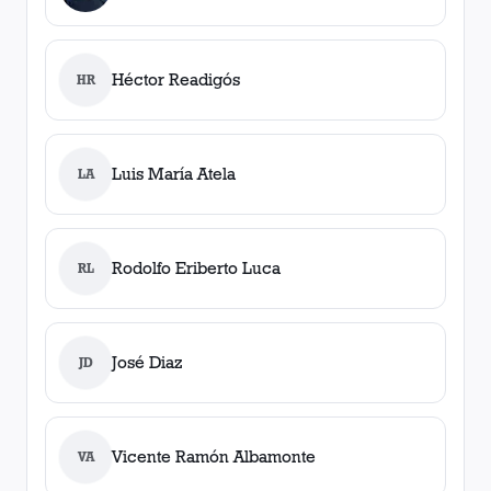
Héctor Readigós
HR
Luis María Atela
LA
Rodolfo Eriberto Luca
RL
José Diaz
JD
Vicente Ramón Albamonte
VA