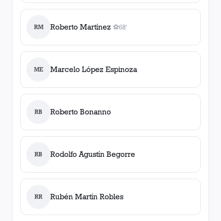
Roberto Martínez
RM
⚽
68'
1
gol
, 68'
Marcelo López Espinoza
ME
Roberto Bonanno
RB
Rodolfo Agustín Begorre
RB
Rubén Martín Robles
RR