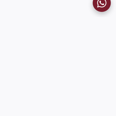
MUSEO GRANATE
El Museo
Historia del Club
Historia del Museo
Misión
Socios Fundadores
Cambios en la web
Contacto
Pioneros en el mundo en integrar oficialmente las estadísticas
históricas de forma online
9 de Julio 1680 (Sede Social)