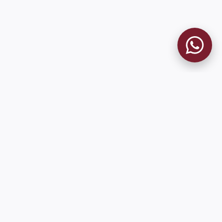
MUSEO GRANATE
El Museo
Historia del Club
Historia del Museo
Misión
Socios Fundadores
Cambios en la web
Contacto