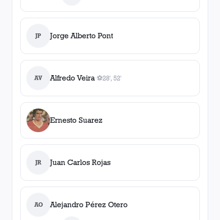
Jorge Alberto Pont
JP
Alfredo Veira
AV
⚽
28', 52'
2
gol
es
, 28', 52'
Ernesto Suarez
Juan Carlos Rojas
JR
Alejandro Pérez Otero
AO