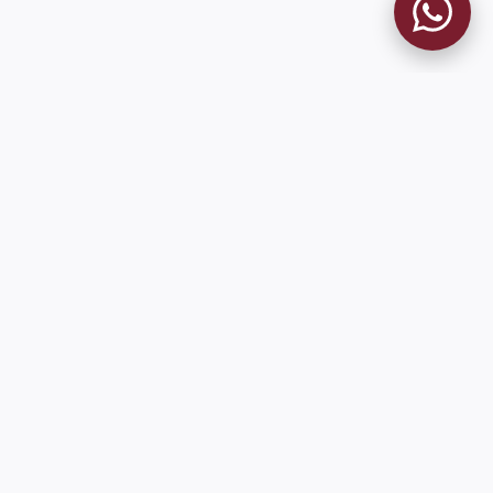
MUSEO GRANATE
El Museo
Historia del Club
Historia del Museo
Misión
Socios Fundadores
Cambios en la web
Contacto
Pioneros en el mundo en integrar oficialmente las estadísticas
históricas de forma online
9 de Julio 1680 (Sede Social)