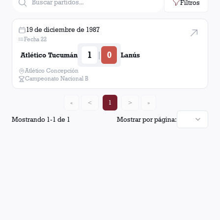
Filtros
19 de diciembre de 1987
Fecha 22
1
0
|
Atlético Tucumán
Lanús
Atlético Concepción
Campeonato Nacional B
«
<
1
>
»
Mostrando
1
-
1
de
1
Mostrar por página: