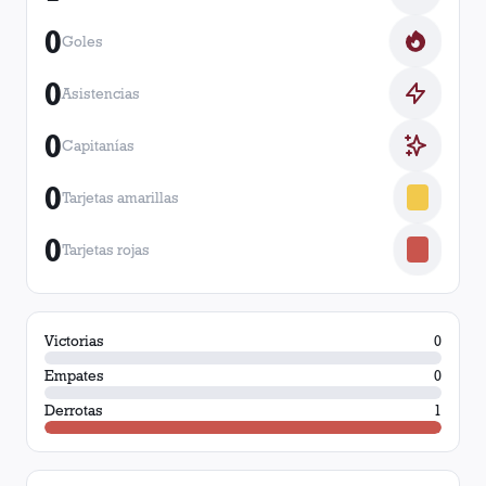
0
Goles
0
Asistencias
0
Capitanías
0
Tarjetas amarillas
0
Tarjetas rojas
Victorias
0
Empates
0
Derrotas
1