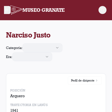
MUSEO GRANATE
Narciso Justo jugó 1 partido para Lanús. Obtuvo 0 victorias, 
Narciso Justo
Categoría:
Era:
Perfil de
dirigente
POSICIÓN
Arquero
TRAYECTORIA EN LANÚS
1941