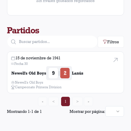
Sin rivales goleados registrados
Partidos
Filtros
15 de noviembre de 1941
Fecha 30
9
2
|
Newell's Old Boys
Lanús
Newell's Old Boys
Campeonato Primera Division
«
<
1
>
»
Mostrando
1
-
1
de
1
Mostrar por página: