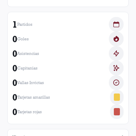
1
Partidos
0
Goles
0
Asistencias
0
Capitanías
0
Vallas Invictas
0
Tarjetas amarillas
0
Tarjetas rojas