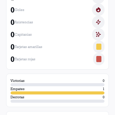
0
Goles
0
Asistencias
0
Capitanías
0
Tarjetas amarillas
0
Tarjetas rojas
Victorias
0
Empates
1
Derrotas
0