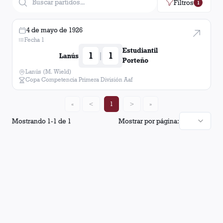
Filtros
1
4 de mayo de 1926
Fecha 1
Estudiantil
1
1
|
Lanús
Porteño
Lanús (M. Wield)
Copa Competencia Primera División Aaf
«
<
1
>
»
Mostrando
1
-
1
de
1
Mostrar por página: