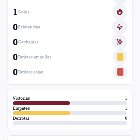
1
Goles
0
Asistencias
0
Capitanías
0
Tarjetas amarillas
0
Tarjetas rojas
Victorias
1
Empates
1
Derrotas
0