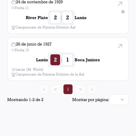
24 de noviembre de 1929
Fecha 11
⚽
2
2
|
River Plate
Lanús
Campeonato de Primera División Aaf
26 de junio de 1927
Fecha 13
2
1
|
Lanús
Boca Juniors
Lanús (M. Wield)
Campeonato de Primera División de la Aaf
«
<
1
>
»
Mostrando
1
-
2
de
2
Mostrar por página: