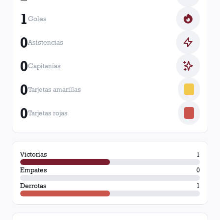
1
Goles
0
Asistencias
0
Capitanías
0
Tarjetas amarillas
0
Tarjetas rojas
Victorias
1
Empates
0
Derrotas
1