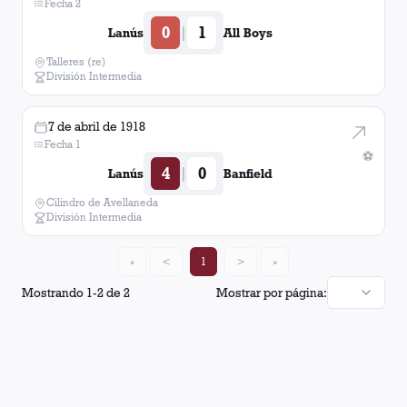
Fecha 2
0
1
|
Lanús
All Boys
Talleres (re)
División Intermedia
7 de abril de 1918
Fecha 1
⚽
4
0
|
Lanús
Banfield
Cilindro de Avellaneda
División Intermedia
«
<
1
>
»
Mostrando
1
-
2
de
2
Mostrar por página: