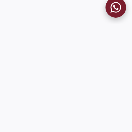
MUSEO GRANATE
El Museo
Historia del Club
Historia del Museo
Misión
Socios Fundadores
Cambios en la web
Contacto
Pioneros en el mundo en integrar oficialmente las estadísticas
históricas de forma online