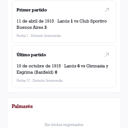
Primer partido
11 de abril de 1915
·
Lanús
1
vs
Club Sportivo
Buenos Aires
3
Fecha 1
-
División Intermedia
Último partido
10 de octubre de 1915
·
Lanús
6
vs
Gimnasia y
Esgrima (Banfield)
0
Fecha 17
-
División Intermedia
Palmarés
Sin títulos registrados