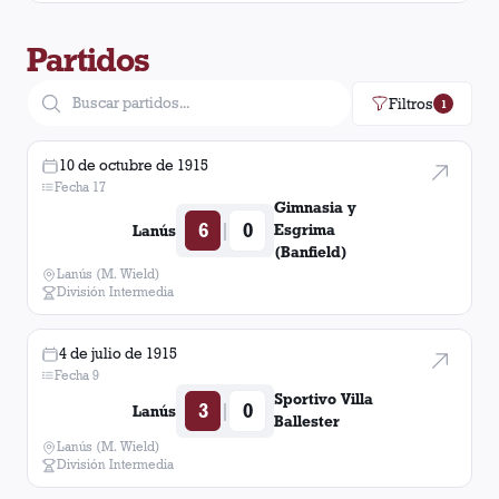
Partidos
Filtros
1
10 de octubre de 1915
Fecha 17
Gimnasia y
6
0
|
Esgrima
Lanús
(Banfield)
Lanús (M. Wield)
División Intermedia
4 de julio de 1915
Fecha 9
Sportivo Villa
3
0
|
Lanús
Ballester
Lanús (M. Wield)
División Intermedia