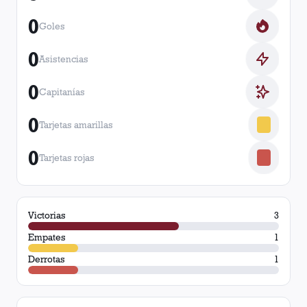
0
Goles
0
Asistencias
0
Capitanías
0
Tarjetas amarillas
0
Tarjetas rojas
Victorias
3
Empates
1
Derrotas
1