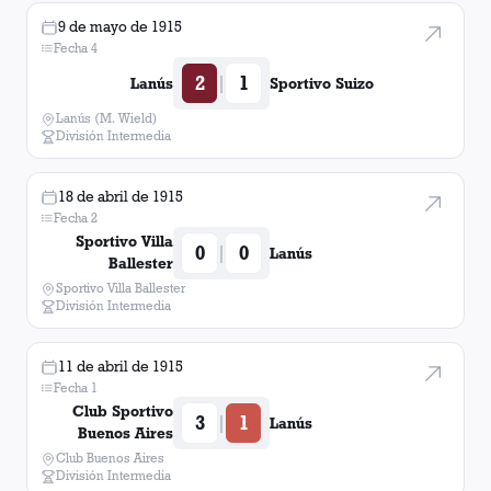
9 de mayo de 1915
Fecha 4
2
1
|
Lanús
Sportivo Suizo
Lanús (M. Wield)
División Intermedia
18 de abril de 1915
Fecha 2
Sportivo Villa
0
0
|
Lanús
Ballester
Sportivo Villa Ballester
División Intermedia
11 de abril de 1915
Fecha 1
Club Sportivo
3
1
|
Lanús
Buenos Aires
Club Buenos Aires
División Intermedia