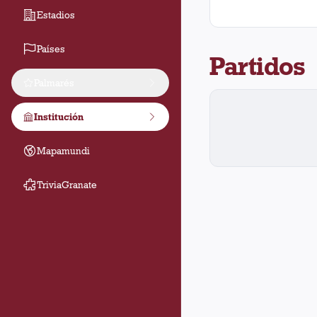
Estadios
Países
Partidos
Palmarés
Institución
Mapamundi
TriviaGranate