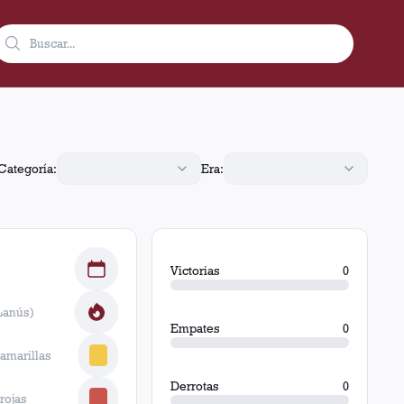
Categoría:
Era:
Victorias
0
Lanús)
Empates
0
 amarillas
Derrotas
0
 rojas