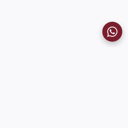
9 de Julio 1680 (Sede Social)
Martes y viernes de 18:00 a 20:00
museo@clublanus.com